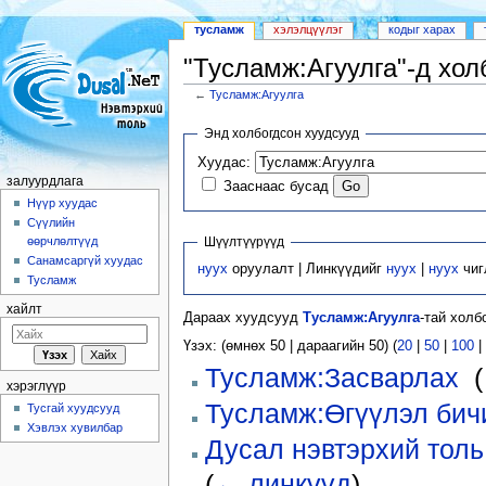
тусламж
хэлэлцүүлэг
кодыг харах
"Тусламж:Агуулга"-д хол
←
Тусламж:Агуулга
Шууд очих:
залуурдлага
,
хайлт
Энд холбогдсон хуудсууд
Хуудас:
залуурдлага
Зааснаас бусад
Нүүр хуудас
Сүүлийн
Шүүлтүүрүүд
өөрчлөлтүүд
Санамсаргүй хуудас
нуух
оруулалт | Линкүүдийг
нуух
|
нуух
чиг
Тусламж
хайлт
Дараах хуудсууд
Тусламж:Агуулга
-тай холб
Үзэх: (өмнөх 50 | дараагийн 50) (
20
|
50
|
100
|
Тусламж:Засварлах
‎
(
хэрэглүүр
Тусламж:Өгүүлэл бич
Тусгай хуудсууд
Хэвлэх хувилбар
Дусал нэвтэрхий толь
(
← линкүүд
)