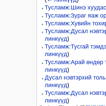
Тусламж:Шинэ хуудас
Тусламж:Зураг яаж о
Тусламж:Хувийн тохи
Тусламж:Дусал нэвтэ
линкүүд
)
Тусламж:Тусгай тэмдэ
линкүүд
)
Тусламж:Арай өндөр 
линкүүд
)
Дусал нэвтэрхий толь
линкүүд
)
Тусламж:Дусал нэвтэр
линкүүд
)