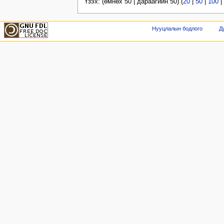
Үзэх: (өмнөх 50 | дараагийн 50) (
20
|
50
|
100
|
Нууцлалын бодлого
Д