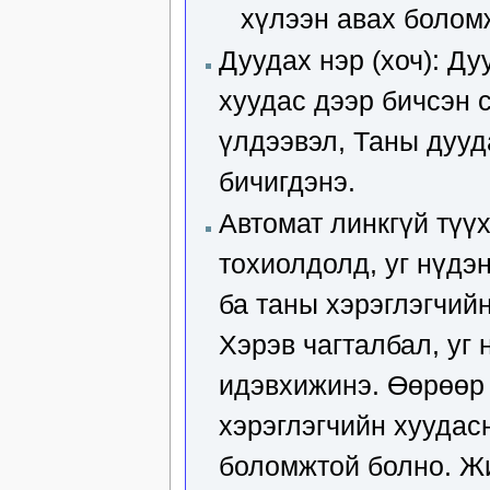
хүлээн авах болом
Дуудах нэр (хоч): Ду
хуудас дээр бичсэн 
үлдээвэл, Таны дууд
бичигдэнэ.
Автомат линкгүй түүх
тохиолдолд, уг нүдэ
ба таны хэрэглэгчий
Хэрэв чагталбал, уг 
идэвхижинэ. Өөрөөр 
хэрэглэгчийн хуудас
боломжтой болно. Ж