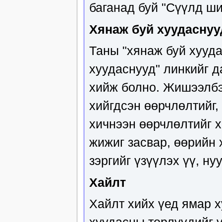
баганад буй "Сүүлд ши
Хянаж буй хуудаснуу
Таны "хянаж буй хууда
хуудаснууд" линкийг д
хийж болно. Жишээлбэ
хийгдсэн өөрчлөлтийг,
хичнээн өөрчлөлтийг х
жижиг засвар, өөрийн 
зэргийг үзүүлэх үү, ну
Хайлт
Хайлт хийх үед ямар х
хуудасны төрлүүдийг ү