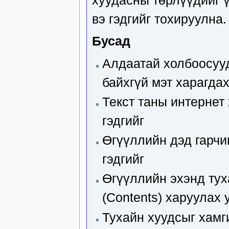
вэ гэдгийг тохируулна.
Бусад
Алдаатай холбоосууд
байхгүй мэт харагдах
Текст таны интернет
гэдгийг
Өгүүллийн дэд гарчи
гэдгийг
Өгүүллийн эхэнд тух
(Contents) харуулах 
Тухайн хуудсыг хамг