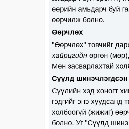
өөрийн амьдарч буй га
өөрчилж болно.
Өөрчлөх
"Өөрчлөх" товчийг дарж
хайрцгийн
өргөн (мөр)
Мөн засварлахтай холб
Сүүлд шинэчлэгдсэн
Сүүлийн хэд хоногт хи
гэдгийг энэ хуудсанд 
холбоогүй (жижиг) өөр
болно. Уг "Сүүлд шинэ