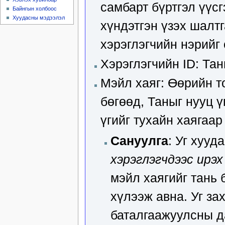
самбарт бүртгэл үүс
Байнгын холбоос
Хуудасны мэдээлэл
хүндэтгэн үзэх шалт
хэрэглэгчийн нэрийг
Хэрэглэгчийн ID: Тан
Мэйл хаяг: Өөрийн т
бөгөөд, Таныг нууц 
үгийг тухайн хаягаар
Сануулга
: Уг хуу
хэрэглэгчдээс ирэ
мэйл хаягийг тань 
хүлээж авна. Уг за
баталгаажуулсны да