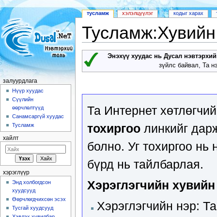
тусламж
хэлэлцүүлэг
кодыг харах
Тусламж:Хувийн
Шууд очих:
залуурдлага
,
хайлт
Энэхүү хуудас нь Дусал нэвтэрхи
зүйлс байвал, Та 
залуурдлага
Нүүр хуудас
Сүүлийн
Та Интернет хөтлөгчи
өөрчлөлтүүд
Санамсаргүй хуудас
тохиргоо
линкийг дарж
Тусламж
хайлт
болно. Уг тохиргоо нь
бүрд нь тайлбарлая.
хэрэглүүр
Хэрэглэгчийн хувийн
Энд холбогдсон
хуудсууд
Өөрчлөгдчихсөн эсэх
Хэрэглэгчийн нэр: Т
Тусгай хуудсууд
Хэвлэх хувилбар