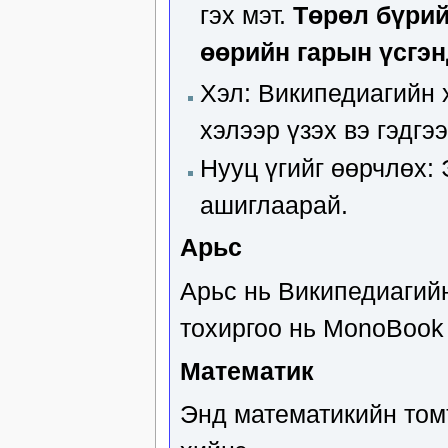
гэх мэт.
Төрөл бүрий
өөрийн гарын үсгэн
Хэл: Википедиагийн 
хэлээр үзэх вэ гэдгэ
Нууц үгийг өөрчлөх: 
ашиглаарай.
Арьс
Арьс нь Википедиагий
тохиргоо нь MonoBook
Математик
Энд математикийн томъ