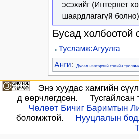
эсэхийг (Интернет х
шаардлагагүй болно)
Бусад холбоотой 
Тусламж:Агуулга
Анги
:
Дусал нэвтэрхий толийн туслам
Энэ хуудас хамгийн сүүл
д өөрчлөгдсөн.
Тусгайлсан 
Чөлөөт Бичиг Баримтын Ли
боломжтой.
Нууцлалын бод