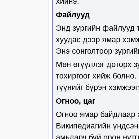
хийнэ.
Файлууд
Энд зургийн файлууд т
хуудас дээр ямар хэмж
Энэ сонголтоор зургий
Мөн өгүүллэг доторх зу
тохиргоог хийж болно.
түүнийг бүрэн хэмжээг
Огноо, цаг
Огноо ямар байдлаар х
Википедиагийн үндсэн 
амьдарч буй орон нутг