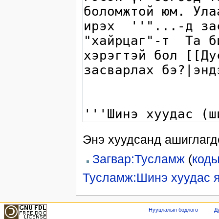
Энэ хуудсанд ашиглагдс
Загвар:Тусламж
(
коды
Тусламж:Шинэ хуудас я
Нууцлалын бодлого
Д