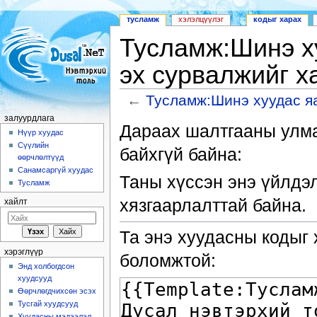
тусламж
хэлэлцүүлэг
кодыг харах
Тусламж:Шинэ ху
эх сурвалжийг х
←
Тусламж:Шинэ хуудас яа
Шууд очих:
залуурдлага
,
хайлт
залуурдлага
Дараах шалтгааны улма
Нүүр хуудас
Сүүлийн
байхгүй байна:
өөрчлөлтүүд
Санамсаргүй хуудас
Таны хүссэн энэ үйлдэ
Тусламж
хязгаарлалттай байна.
хайлт
Та энэ хуудасны кодыг 
хэрэглүүр
боломжтой:
Энд холбогдсон
хуудсууд
Өөрчлөгдчихсөн эсэх
Тусгай хуудсууд
Хуудасны мэдээлэл