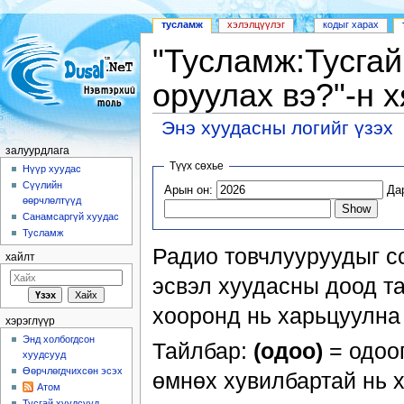
тусламж
хэлэлцүүлэг
кодыг харах
"Тусламж:Тусгай
оруулах вэ?"-н 
Энэ хуудасны логийг үзэх
Шууд очих:
залуурдлага
,
хайлт
залуурдлага
Түүх сөхье
Нүүр хуудас
Сүүлийн
Арын он:
Да
өөрчлөлтүүд
Санамсаргүй хуудас
Тусламж
Радио товчлууруудыг со
хайлт
эсвэл хуудасны доод т
хооронд нь харьцуулна 
хэрэглүүр
Энд холбогдсон
Тайлбар:
(одоо)
= одоо
хуудсууд
Өөрчлөгдчихсөн эсэх
өмнөх хувилбартай нь 
Атом
Тусгай хуудсууд