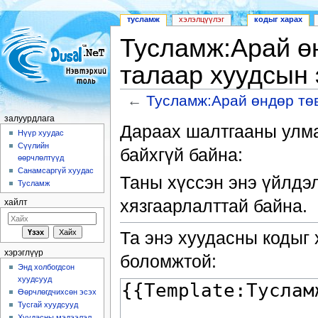
тусламж
хэлэлцүүлэг
кодыг харах
Тусламж:Арай ө
талаар хуудсын 
←
Тусламж:Арай өндөр тө
Шууд очих:
залуурдлага
,
хайлт
залуурдлага
Дараах шалтгааны улма
Нүүр хуудас
Сүүлийн
байхгүй байна:
өөрчлөлтүүд
Санамсаргүй хуудас
Таны хүссэн энэ үйлдэ
Тусламж
хязгаарлалттай байна.
хайлт
Та энэ хуудасны кодыг 
хэрэглүүр
боломжтой:
Энд холбогдсон
хуудсууд
Өөрчлөгдчихсөн эсэх
Тусгай хуудсууд
Хуудасны мэдээлэл