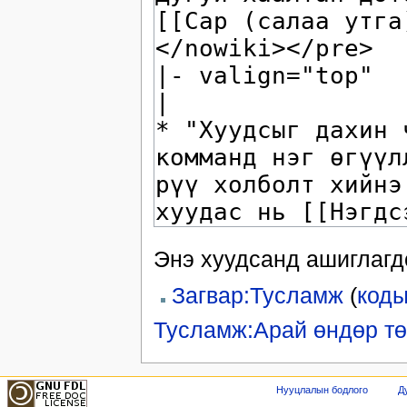
Энэ хуудсанд ашиглагдс
Загвар:Тусламж
(
коды
Тусламж:Арай өндөр тө
Нууцлалын бодлого
Д