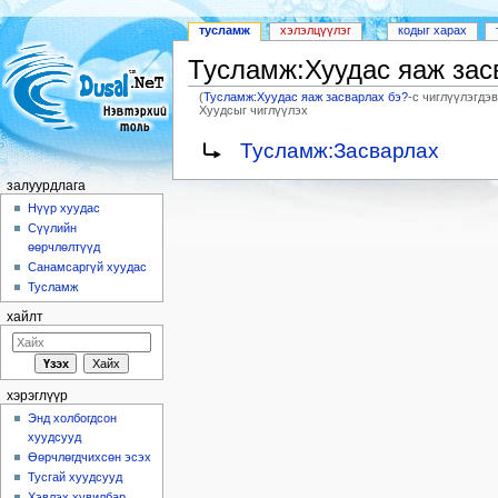
тусламж
хэлэлцүүлэг
кодыг харах
Тусламж:Хуудас яаж зас
(
Тусламж:Хуудас яаж засварлах бэ?
-с чиглүүлэгдэв
Хуудсыг чиглүүлэх
Шууд очих:
залуурдлага
,
хайлт
Үсрэх:
Тусламж:Засварлах
залуурдлага
Нүүр хуудас
Сүүлийн
өөрчлөлтүүд
Санамсаргүй хуудас
Тусламж
хайлт
хэрэглүүр
Энд холбогдсон
хуудсууд
Өөрчлөгдчихсөн эсэх
Тусгай хуудсууд
Хэвлэх хувилбар