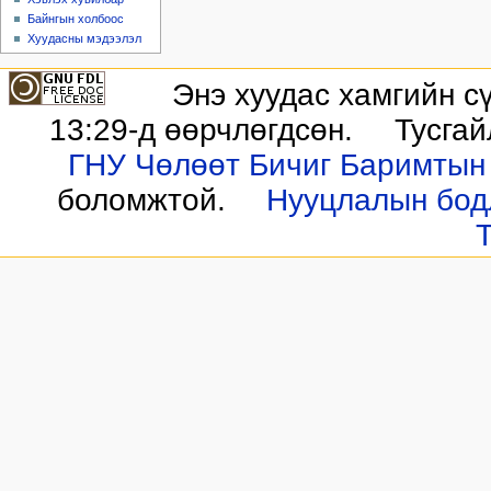
Байнгын холбоос
Хуудасны мэдээлэл
Энэ хуудас хамгийн с
13:29-д өөрчлөгдсөн.
Тусгай
ГНУ Чөлөөт Бичиг Баримтын 
боломжтой.
Нууцлалын бод